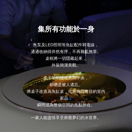
集所有功能於一身
水泵及LED照明等魚缸配件和電線，
通通收納得井然有序，不再雜亂無章。
桌框將一切隱藏起來，
外裝簡潔美觀。
桌子明明放在房間中央，
卻總是被人遺忘。
將桌子改造為魚缸桌，化身絢麗奪目的室內
家品，
瞬間成為整個空間的焦點所在。
一家人能盡情享受療癒夢幻的水世界。