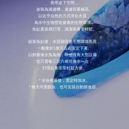
善用桌下空間，
改裝為過濾槽，過濾容量極高。
以近乎自然的方式淨化水質，
為水中生物營造健康的生態環境，
魚缸更容易打理，清潔保養更輕鬆。
組裝魚缸後，水質雖因應生態環境而異，
一般會於1個月左右安定下來。
以飼養海水魚為例，即使沒有大型設備，
也只需每三至六個月換水一次，
打理起來非常輕鬆方便。
* 水份會蒸發，需定時加水。
* 每天均需餵魚，也可安裝自動餵食器。