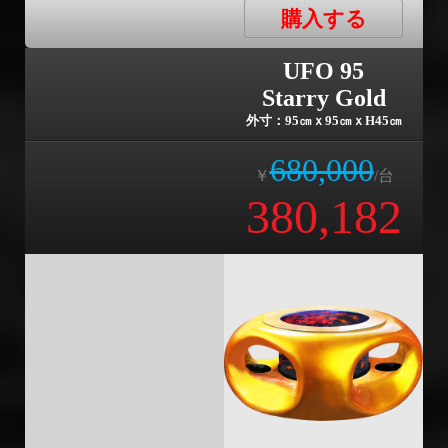
購入する
UFO 95
Starry Gold
外寸：95㎝ｘ95㎝ｘH45㎝
680,000
￥
/台
380,182