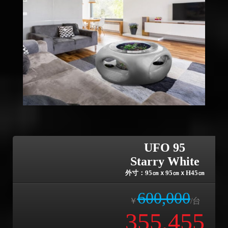
UFO 95
Starry White
外寸：95㎝ｘ95㎝ｘH45㎝
600,000
￥
/台
355,455