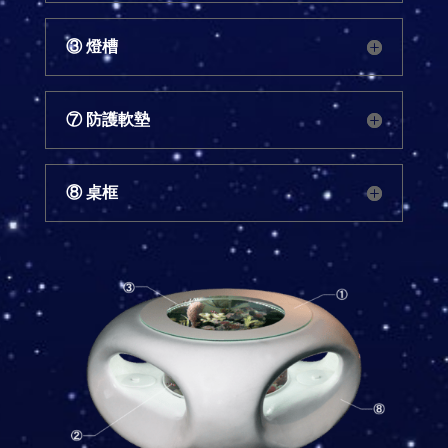
③ 燈槽
⑦ 防護軟墊
⑧ 桌框