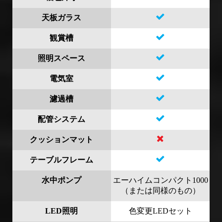
天板ガラス
観賞槽
照明スペース
電気室
濾過槽
配管システム
クッションマット
テーブルフレーム
水中ポンプ
エーハイムコンパクト1000
（または同様のもの）
LED照明
色変更LEDセット