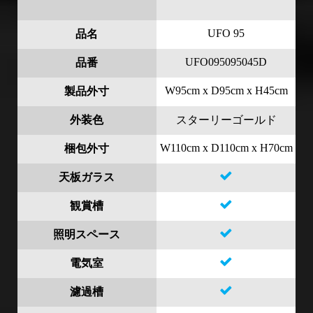
UFO 95
品名
UFO095095045D
品番
W95cm x D95cm x H45cm
製品外寸
外装色
スターリーゴールド
W110cm x D110cm x H70cm
梱包外寸
天板ガラス
観賞槽
照明スペース
電気室
濾過槽