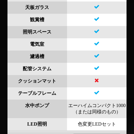
天板ガラス
観賞槽
照明スペース
電気室
濾過槽
配管システム
クッションマット
テーブルフレーム
水中ポンプ
エーハイムコンパクト1000
（または同様のもの）
LED照明
色変更LEDセット