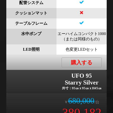
配管システム
クッションマット
テーブルフレーム
水中ポンプ
エーハイムコンパクト1000
（または同様のもの）
LED照明
色変更LEDセット
購入する
UFO 95
Starry Silver
外寸：95㎝ｘ95㎝ｘH45㎝
680,000
￥
/台
380,182