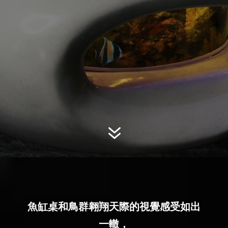
7
魚缸桌和鳥群翱翔天際的視覺感受如出
一轍，