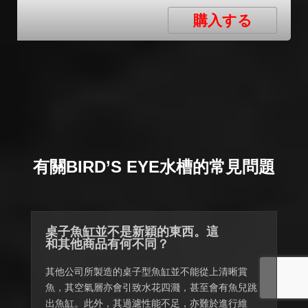
購入する
有關BIRD’S EYE水槽的常見問題
桌子魚缸並不是新穎的東西。這
和其他商品有何不同？
其他公司所製造的桌子型魚缸並不能從上清晰賞
魚，其空氣層亦會引致水花四濺，甚至會有魚兒跳
出魚缸。此外，其過濾性能不足，亦難於進行維