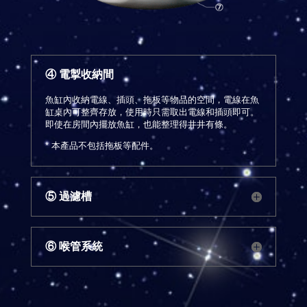
④ 電掣收納間
魚缸內收納電線、插頭、拖板等物品的空間，電線在魚
缸桌內可整齊存放，使用時只需取出電線和插頭即可。
即使在房間內擺放魚缸，也能整理得井井有條。
* 本產品不包括拖板等配件。
⑤ 過濾槽
⑥ 喉管系統