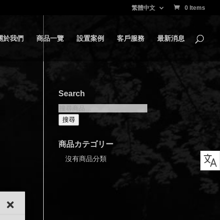
繁體中文
0 Items
關於我們
商品一覽
設置案例
客戶服務
最新消息
Search
搜
尋
搜尋
關
鍵
商品カテゴリー
字:
沒有商品分類