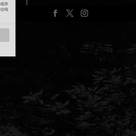
存或存
ID等