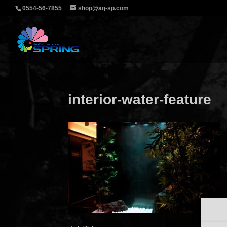
0554-56-7855
shop@aq-sp.com
interior-water-feature