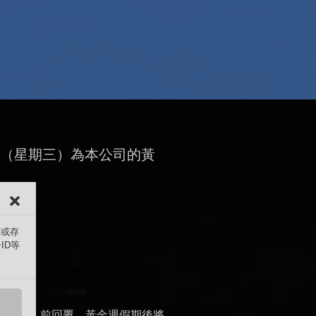
月5日（星期三）為本公司的黃
存或存
ID等
）
（星期三）前回覆。黃金週假期後將