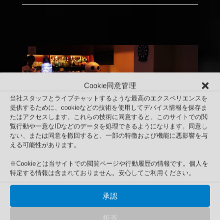
Cookie同意管理
当社スタッフとライブチャットするような最高のエクスペリエンスを
提供するために、cookieなどの技術を使用してデバイス情報を保存ま
たはアクセスします。これらの技術に同意すると、このサイトでの閲
覧行動や一意なIDなどのデータを処理できるようになります。同意し
ない、または同意を撤回すると、一部の特徴および機能に悪影響を与
える可能性があります。
※Cookieとは当サイトでの閲覧ページや行動履歴の情報です。個人を
特定する情報は含まれておりません。安心してご利用ください。
承認
拒否