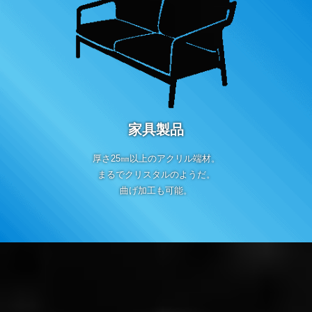
家具製品
厚さ25㎜以上のアクリル端材。
まるでクリスタルのようだ。
曲げ加工も可能。