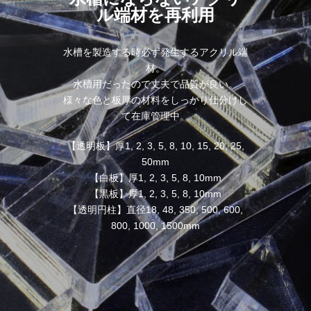
ル端材を再利用
水槽を製造する時必ず発生するアクリル端
材。
水槽用だったので丈夫で品質が良い。
様々な色と板厚の材料をしっかり仕分けし
て在庫管理中。
【透明板】厚1, 2, 3, 5, 8, 10, 15, 20, 25,
50mm
【白板】厚1, 2, 3, 5, 8, 10mm
【黒板】厚1, 2, 3, 5, 8, 10mm
【透明円柱】直径18, 48, 350, 500, 600,
800, 1000, 1500mm