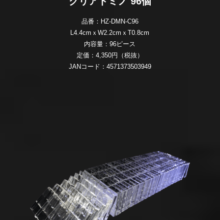
クリアドミノ 96個
品番：HZ-DMN-C96
L4.4cmｘW2.2cmｘT0.8cm
内容量：96ピース
定価：4,350円（税抜）
JANコード：4571373503949