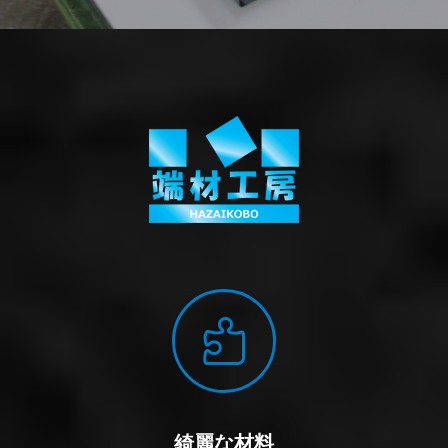

綺麗な材料