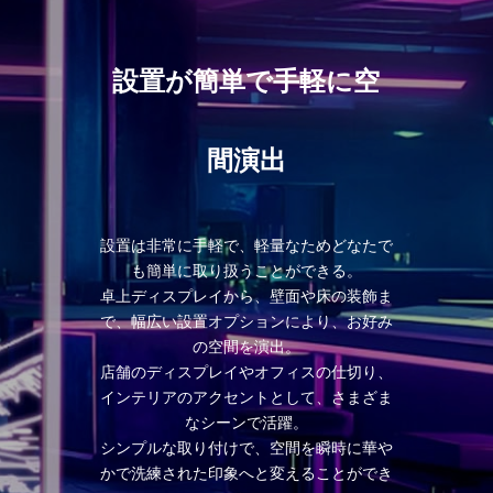
設置が簡単で手軽に空
間演出
設置は非常に手軽で、軽量なためどなたで
も簡単に取り扱うことができる。
卓上ディスプレイから、壁面や床の装飾ま
で、幅広い設置オプションにより、お好み
の空間を演出。
店舗のディスプレイやオフィスの仕切り、
インテリアのアクセントとして、さまざま
なシーンで活躍。
シンプルな取り付けで、空間を瞬時に華や
かで洗練された印象へと変えることができ