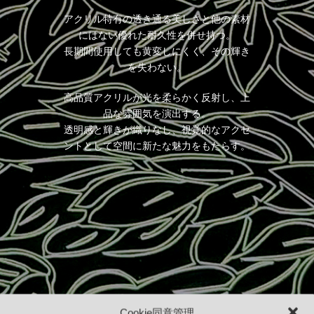
アクリル特有の透き通る美しさと他の素材
にはない優れた耐久性を併せ持つ。
長期間使用しても黄変しにくく、その輝き
を失わない。
高品質アクリルが光を柔らかく反射し、上
品な雰囲気を演出する。
透明感と輝きが織りなし、視覚的なアクセ
ントとして空間に新たな魅力をもたらす。
Cookie同意管理