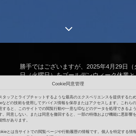
3
勝手ではございますが、2025年4月29日（
日（火曜日）をゴールデンウィーク休業と
承ください。
Cookie同意管理
スタッフとライブチャットするような最高のエクスペリエンスを提供するた
お客様各位
okieなどの技術を使用してデバイス情報を保存またはアクセスします。これら
意すると、このサイトでの閲覧行動や一意なIDなどのデータを処理できるよ
平素は格別のご高配を賜り、厚く御礼申し上げます
す。同意しない、または同意を撤回すると、一部の特徴および機能に悪影響
勝手ではございますが下記期間をゴールデンウィー
能性があります。
ookieとは当サイトでの閲覧ページや行動履歴の情報です。個人を特定する情
2025年4月29日（火曜日）～2025年5月6
日（火曜日