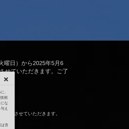
火曜日）から2025年5月6
させていただきます。ご了
めに、
の技術
うにな
。
を与え
ク休業とさせていただきます。
報は含
）