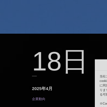
18日
当社
co
に同
2025年4月
りま
る可
企業動向
※C