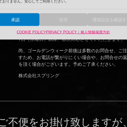
ておりません。安心してご利用ください。
4月中のお電話でのお問合わせへ及び、メールでのお問
28日（月曜日）までとさせていただきます。ゴールデン
承認
拒否
環境設定を確認す
（水曜日）より通常営業となります。
COOKIE POLICY
PRIVACY POLICY｜個人情報保護方針
2025年4月28日（月曜日）以降にご注文いただきまし
7日（水曜日）以降、順次対応させていただきます。
尚、ゴールデンウィーク前後は多数のお問合せ、ご
すため、お電話が繋がりにくい場合や、お問合せの
を頂く場合がございます。予めご了承ください。
株式会社スプリング
”ご不便をお掛け致しますが