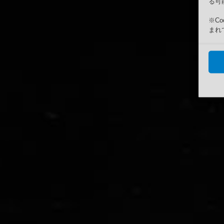
る可
※C
まれ