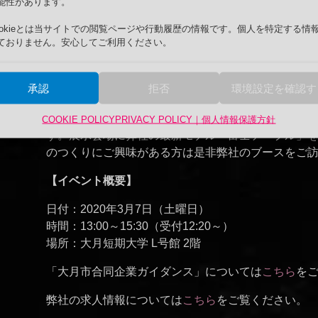
能性があります。
ら特注品まで挑戦しております。
ookieとは当サイトでの閲覧ページや行動履歴の情報です。個人を特定する情
世界唯一の企業として特許登録済の商品を自社製造＋
ておりません。安心してご利用ください。
す。僅か数年で六畳一間から2000坪の工場を拡張し
社の特徴です。海外の取引や出展により、国際的な
承認
拒否
環境設定を確認す
残業は少なめ、年間休日は120日程度で、仕事とプ
現時点募集中の職種は水槽職人、研磨員、水槽管理
COOKIE POLICY
PRIVACY POLICY｜個人情報保護方針
す。展示会場に弊社の最新モデル「富士テーブル」
のつくりにご興味がある方は是非弊社のブースをご
【イベント概要】
日付：2020年3月7日（土曜日）
時間：13:00～15:30（受付12:20～）
場所：大月短期大学 L号館 2階
「大月市合同企業ガイダンス」については
こちら
を
弊社の求人情報については
こちら
をご覧ください。