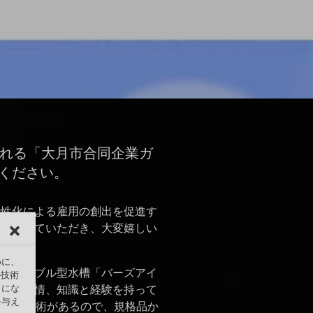
される「大月市合同企業ガ
ください。
活性化による雇用の創出を促進す
参加させていただき、大変嬉しい
めに、
えるテーブル型水槽「バーズアイ
の技術
うにな
おり、熱情、知識と経験を持って
を与え
開発の技術があるので、規格品か