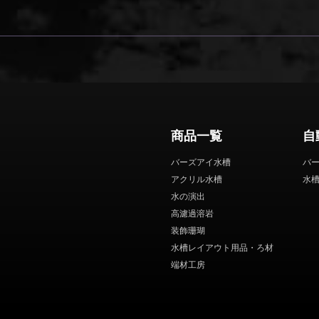
商品一覧
自
バーズアイ水槽
バ
アクリル水槽
水
水の演出
高濾過溶岩
装飾珊瑚
水槽レイアウト用品・ろ材
端材工房