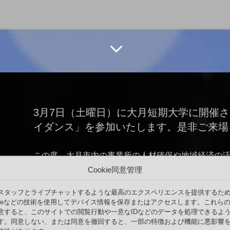
3
3月7日（土曜日）に大月短期大学に開催
イダンス」を参加いたします。是非ご来場
この度、大月市内の事業所の人材確保や地域経済の
るのを目的として開催される合同企業ガイダンスを
Cookie同意管理
です。
スタッフとライブチャットするような最高のエクスペリエンスを提供するた
弊社は世界各国で特許を取得済み、上から鮮明に見
okieなどの技術を使用してデバイス情報を保存またはアクセスします。これら
意すると、このサイトでの閲覧行動や一意なIDなどのデータを処理できるよ
水槽」を開発して、大月にある自社工場で製造して
す。同意しない、または同意を撤回すると、一部の特徴および機能に悪影響
いる30歳代中心のアクアリウムイノベーターです。