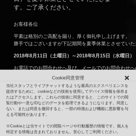
す。ご了承ください。
お客様各位
平素は格別のご高配を賜り、厚く御礼申し上げます。
勝手ではございますが下記期間を夏季休業とさせていた
2018年8月11日（土曜日）～2018年8月15日（水曜日）
お電話でのお問合わせへ及び、メールでのお問合わせへのご
（金曜日）までとさせていただきます。夏季休業明けは20
Cookie同意管理
り通常営業となります。
当社スタッフとライブチャットするような最高のエクスペリエンスを
提供するために、cookieなどの技術を使用してデバイス情報を保存ま
2018年8月10日（金曜日）以降にご注文いただきました
たはアクセスします。これらの技術に同意すると、このサイトでの閲
16日（木曜日）以降、順次対応させていただきます。
覧行動や一意なIDなどのデータを処理できるようになります。同意し
ない、または同意を撤回すると、一部の特徴および機能に悪影響を与
尚、休業前後は多数のお問合せ、ご注文を頂戴する可能
える可能性があります。
が繋がりにくい場合や、お問合せの返信や、出荷に通常
※Cookieとは当サイトでの閲覧ページや行動履歴の情報です。個人を
ざいます。予めご了承ください。
特定する情報は含まれておりません。安心してご利用ください。