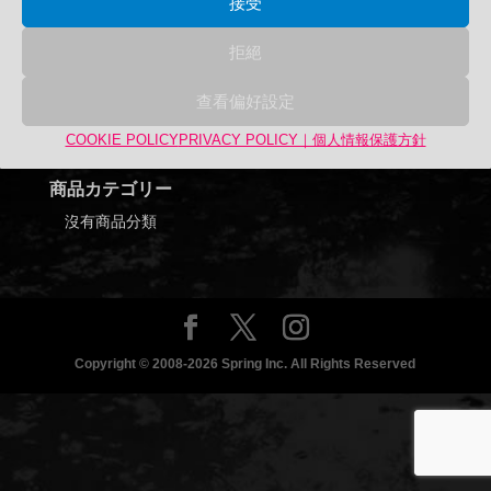
接受
拒絕
查看偏好設定
Search
搜
搜尋
COOKIE POLICY
PRIVACY POLICY｜個人情報保護方針
尋
關
商品カテゴリー
鍵
沒有商品分類
字:
Copyright © 2008-2026 Spring Inc. All Rights Reserved