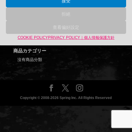
接受
拒絕
查看偏好設定
Search
搜
搜尋
COOKIE POLICY
PRIVACY POLICY｜個人情報保護方針
尋
關
商品カテゴリー
鍵
沒有商品分類
字:
Copyright © 2008-2026 Spring Inc. All Rights Reserved