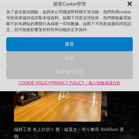
接受Cookie管理
為了提供最佳體驗，如與本公司職員即時聊天等功能，我們利用cookie
等技術來儲存或存取末端資料。如閣下同意這些技術，我們將能處理如
閣下於本網站的瀏覽行為或唯一ID等數據。如閣下不同意或撤回同意設
定，則可能會影響某些特性和功能的正常操作。
接受
拒絕
查看偏好設定
COOKIE POLICY
PRIVACY POLICY｜個人情報保護方針
端材工房 卓上仕切り 横・縦置き・吊り兼用 30x60cm 透
明