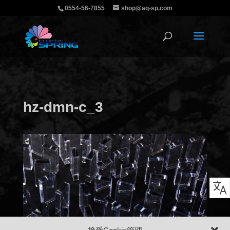
0554-56-7855
shop@aq-sp.com
hz-dmn-c_3