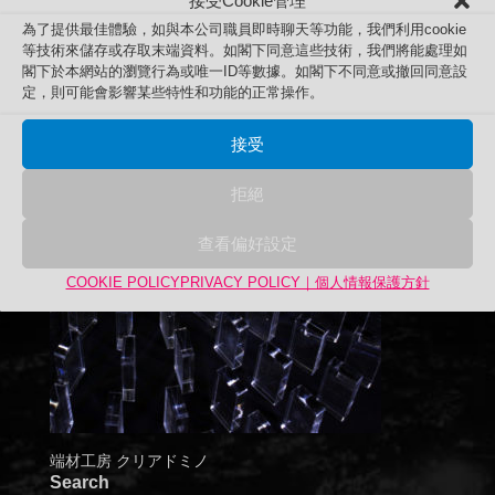
接受Cookie管理
為了提供最佳體驗，如與本公司職員即時聊天等功能，我們利用cookie
等技術來儲存或存取末端資料。如閣下同意這些技術，我們將能處理如
閣下於本網站的瀏覽行為或唯一ID等數據。如閣下不同意或撤回同意設
定，則可能會影響某些特性和功能的正常操作。
接受
拒絕
查看偏好設定
COOKIE POLICY
PRIVACY POLICY｜個人情報保護方針
端材工房 クリアドミノ
Search