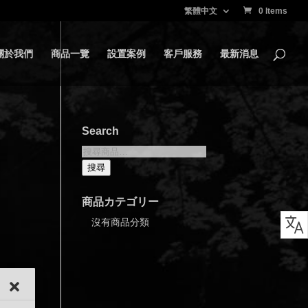
繁體中文
0 Items
關於我們
商品一覽
設置案例
客戶服務
最新消息
Search
搜
尋
搜尋
關
鍵
商品カテゴリー
字:
沒有商品分類