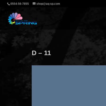
0554-56-7855
shop@aq-sp.com
D – 11