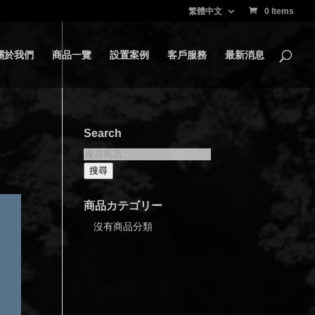
繁體中文
0 Items
關於我們
商品一覽
設置案例
客戶服務
最新消息
Search
搜
尋
搜尋
關
鍵
商品カテゴリー
字:
沒有商品分類