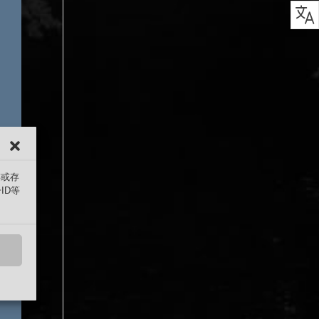
存或存
ID等