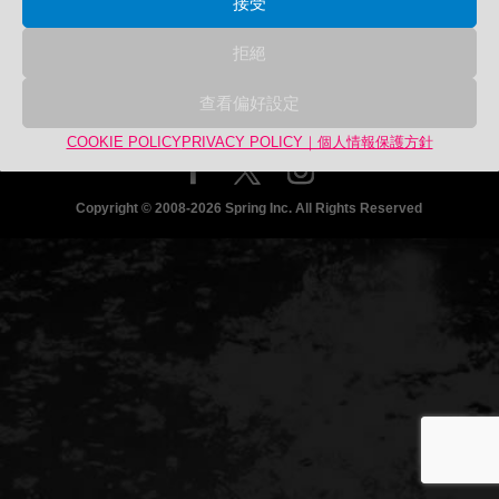
接受
關
商品カテゴリー
鍵
拒絕
沒有商品分類
字:
查看偏好設定
COOKIE POLICY
PRIVACY POLICY｜個人情報保護方針
Copyright © 2008-2026 Spring Inc. All Rights Reserved