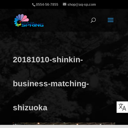
0554-56-7855
shop@aq-sp.com
20181010-shinkin-
business-matching-
shizuoka