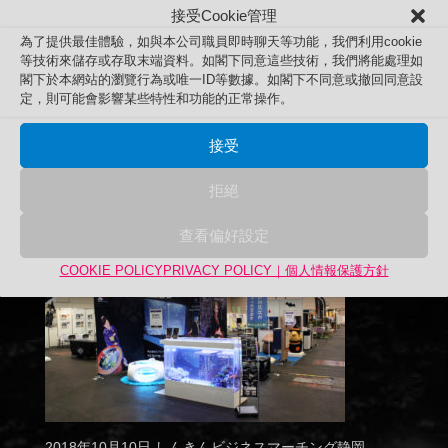
接受Cookie管理
為了提供最佳體驗，如與本公司職員即時聊天等功能，我們利用cookie
等技術來儲存或存取末端資料。如閣下同意這些技術，我們將能處理如
閣下於本網站的瀏覽行為或唯一ID等數據。如閣下不同意或撤回同意設
定，則可能會影響某些特性和功能的正常操作。
接受
拒絕
查看偏好設定
COOKIE POLICY
PRIVACY POLICY｜個人情報保護方針
2018年10月10日 しんきんビジネスマーチング静岡