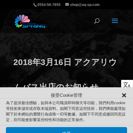
0554-56-7855
shop@aq-sp.com
2018年3月16日 アクアリウ
ムバス出店のお知らせ
接受Cookie管理
為了提供最佳體驗，如與本公司職員即時聊天等功能，我們利用cookie
等技術來儲存或存取末端資料。如閣下同意這些技術，我們將能處理如
閣下於本網站的瀏覽行為或唯一ID等數據。如閣下不同意或撤回同意設
定，則可能會影響某些特性和功能的正常操作。