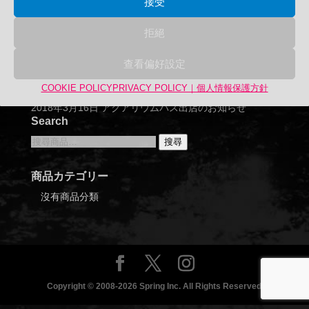
接受
拒絕
查看偏好設定
COOKIE POLICY
PRIVACY POLICY｜個人情報保護方針
2018年3月16日 アクアリウムバス出店のお知らせ
Search
搜
搜尋
尋
關
商品カテゴリー
鍵
沒有商品分類
字:
Copyright © 2008-2026 Spring Inc. All Rights Reserved