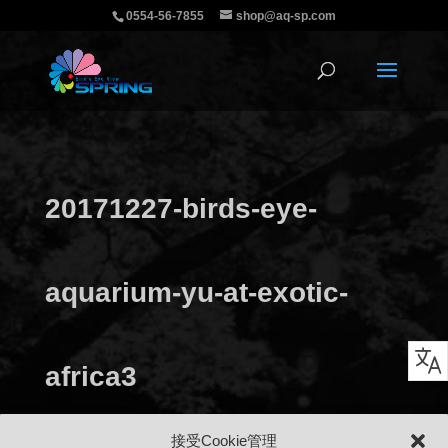
0554-56-7855
shop@aq-sp.com
20171227-birds-eye-
aquarium-yu-at-exotic-
africa3
接受Cookie管理