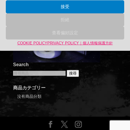
接受
拒絕
查看偏好設定
COOKIE POLICY
PRIVACY POLICY｜個人情報保護方針
Search
搜
搜尋
尋
關
商品カテゴリー
鍵
沒有商品分類
字: