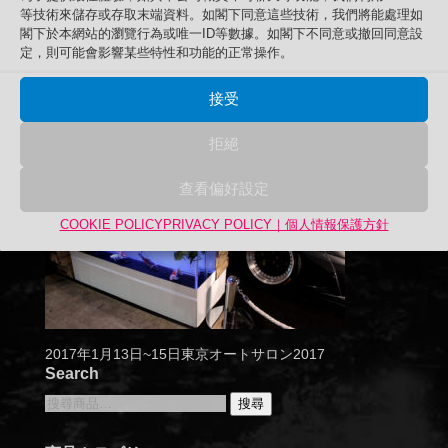
等技術來儲存或存取末端資料。如閣下同意這些技術，我們將能處理如
閣下於本網站的瀏覽行為或唯一ID等數據。如閣下不同意或撤回同意設
定，則可能會影響某些特性和功能的正常操作。
接受
拒絕
查看偏好設定
COOKIE POLICY
PRIVACY POLICY｜個人情報保護方針
2017年1月13日~15日東京オートサロン2017
Search
搜
搜尋
尋