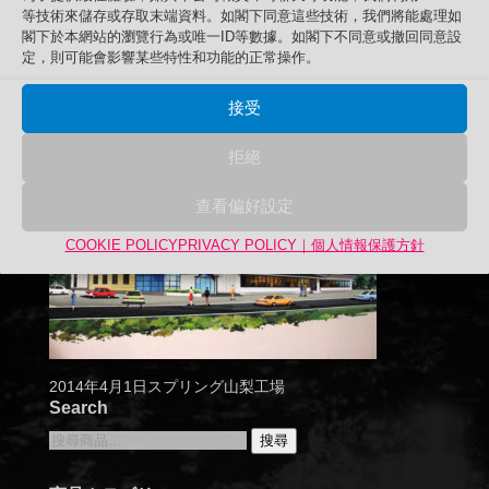
等技術來儲存或存取末端資料。如閣下同意這些技術，我們將能處理如
閣下於本網站的瀏覽行為或唯一ID等數據。如閣下不同意或撤回同意設
定，則可能會影響某些特性和功能的正常操作。
接受
拒絕
查看偏好設定
COOKIE POLICY
PRIVACY POLICY｜個人情報保護方針
2014年4月1日スプリング山梨工場
Search
搜
搜尋
尋