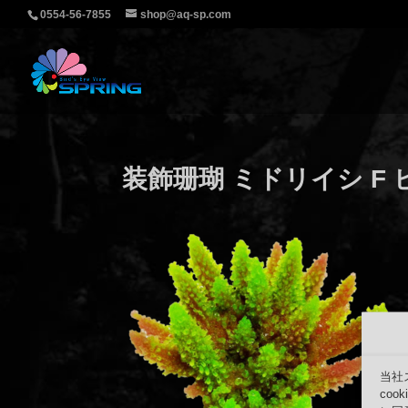
0554-56-7855
shop@aq-sp.com
装飾珊瑚 ミドリイシ F
当社
co