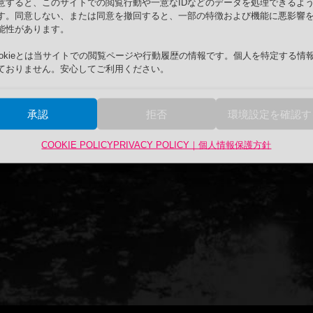
意すると、このサイトでの閲覧行動や一意なIDなどのデータを処理できるよ
す。同意しない、または同意を撤回すると、一部の特徴および機能に悪影響
能性があります。
ookieとは当サイトでの閲覧ページや行動履歴の情報です。個人を特定する情
ておりません。安心してご利用ください。
承認
拒否
環境設定を確認す
COOKIE POLICY
PRIVACY POLICY｜個人情報保護方針