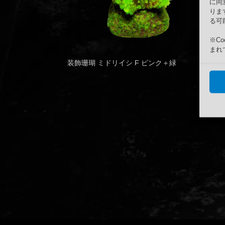
に同
りま
る可
※C
まれ
装飾珊瑚 ミドリイシ F ピンク＋緑