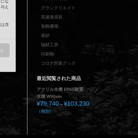
うにな
を与え
グランクリエイト
高濾過溶岩
報は含
装飾珊瑚
底砂
端材工房
る
印刷物
コロナ対策グッズ
最近閲覧された商品
アクリル水槽 ER68耐震
水槽 W90cm
¥
79,740
¥
103,230
価
–
格
（税別）
帯:
¥79,740
–