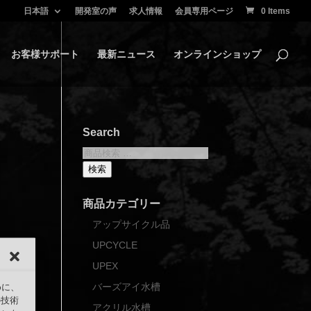
日本語
開発室の声
求人情報
会員専用ページ
0 Items
お客様サポート
最新ニュース
オンラインショップ
Search
検
索
検索
対
象:
商品カテゴリー
アップサイクル品
UPCYCLE
UPEX
バーズアイ水槽
めに、
の技術
アクリル水槽