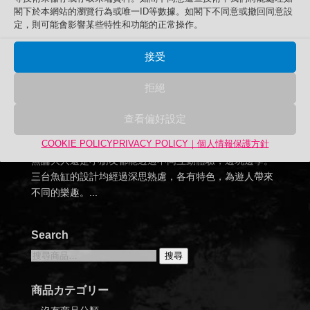
閣下於本網站的瀏覽行為或唯一ID等數據。如閣下不同意或撤回同意設
欣賞魚兒暢泳
定，則可能會影響某些特性和功能的正常操作。
坐一坐、踩一踩、照一照 水族館全新體驗 近距離欣賞魚兒
接受
暢泳 魚津水族館 3 魚津水族館推出全新互動體驗魚缸 去
年，我們受富山縣內唯一常設展出水中生物的魚津水族館
拒絕
委託，設計開發三台親子互動體驗魚缸，分別有「水流魚
缸」、「BIRD’S EYE魚缸」和「俯瞰魚缸」，並設於三樓
查看偏好設定
經過大翻新的兒童遊樂坊。魚津水族館是富山縣唯一一間
COOKIE POLICY
PRIVACY POLICY｜個人情報保護方針
常設水族館，於2022年3月5日正式開放全新兒童遊樂坊，
無論大人還是小朋友都能透過不同互動體驗，邊玩邊學。
三台魚缸的設計均經過深思熟慮，各有特色，為遊人帶來
不同的樂趣。...
Search
搜
搜尋
尋
關
商品カテゴリー
鍵