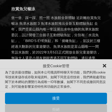
欣賞魚兒暢泳
坐一坐、踩一踩、照一照 水族館全新體驗 近距離欣賞魚兒
暢泳 魚津水族館 3 魚津水族館推出全新互動體驗魚缸 去
年，我們受富山縣內唯一常設展出水中生物的魚津水族館
委託，設計開發三台親子互動體驗魚缸，分別有「水流魚
缸」、「BIRD’S EYE魚缸」和「俯瞰魚缸」，並設於三樓
經過大翻新的兒童遊樂坊。魚津水族館是富山縣唯一一間
常設水族館，於2022年3月5日正式開放全新兒童遊樂坊，
無論大人還是小朋友都能透過不同互動體驗，邊玩邊學。
三台魚缸的設計均經過深思熟慮，各有特色，為遊人帶來
接受Cookie管理
不同的樂趣。...
為了提供最佳體驗，如與本公司職員即時聊天等功能，我們利用cookie
等技術來儲存或存取末端資料。如閣下同意這些技術，我們將能處理如
閣下於本網站的瀏覽行為或唯一ID等數據。如閣下不同意或撤回同意設
定，則可能會影響某些特性和功能的正常操作。
接受
拒絕