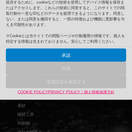
提供するために、cookieなどの技術を使用してデバイス情報を保存ま
Search
たはアクセスします。これらの技術に同意すると、このサイトでの閲
検
検索
覧行動や一意なIDなどのデータを処理できるようになります。同意し
索
ない、または同意を撤回すると、一部の特徴および機能に悪影響を与
対
える可能性があります。
商品カテゴリー
象:
アップサイクル品
※Cookieとは当サイトでの閲覧ページや行動履歴の情報です。個人を
特定する情報は含まれておりません。安心してご利用ください。
UPCYCLE
UPEX
承認
バーズアイ水槽
拒否
アクリル水槽
グランクリエイト
環境設定を確認する
高濾過溶岩
COOKIE POLICY
PRIVACY POLICY｜個人情報保護方針
装飾珊瑚
底砂
端材工房
印刷物