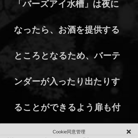
「バーズアイ水槽」は夜に
なったら、お酒を提供する
ところとなるため、バーテ
ンダーが入ったり出たりす
ることができるよう扉も付
いています。copyright
Cookie同意管理