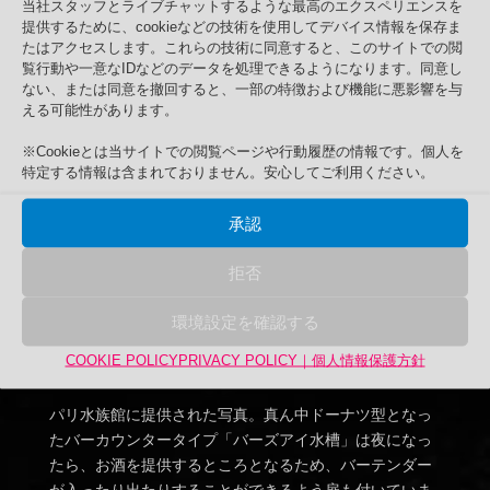
当社スタッフとライブチャットするような最高のエクスペリエンスを
提供するために、cookieなどの技術を使用してデバイス情報を保存ま
たはアクセスします。これらの技術に同意すると、このサイトでの閲
©AquariumdeParis
覧行動や一意なIDなどのデータを処理できるようになります。同意し
ない、または同意を撤回すると、一部の特徴および機能に悪影響を与
える可能性があります。
※Cookieとは当サイトでの閲覧ページや行動履歴の情報です。個人を
特定する情報は含まれておりません。安心してご利用ください。
承認
拒否
環境設定を確認する
COOKIE POLICY
PRIVACY POLICY｜個人情報保護方針
パリ水族館に提供された写真。真ん中ドーナツ型となっ
たバーカウンタータイプ「バーズアイ水槽」は夜になっ
たら、お酒を提供するところとなるため、バーテンダー