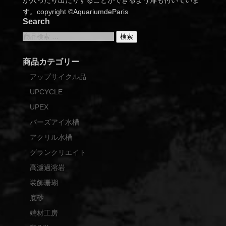
が入ったり出たりすることができるよう扉も付いていま
す。copyright ©AquariumdeParis
Search
検
検索
索
対
商品カテゴリー
象:
アップサイクル品
UPCYCLE
UPEX
バーズアイ水槽
アクリル水槽
グランクリエイト
高濾過溶岩
装飾珊瑚
底砂
端材工房