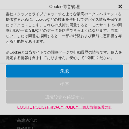
Cookie同意管理
当社スタッフとライブチャットするような最高のエクスペリエンスを
提供するために、cookieなどの技術を使用してデバイス情報を保存ま
たはアクセスします。これらの技術に同意すると、このサイトでの閲
覧行動や一意なIDなどのデータを処理できるようになります。同意し
高濾過溶岩L黒系
ない、または同意を撤回すると、一部の特徴および機能に悪影響を与
Search
える可能性があります。
検
検索
索
※Cookieとは当サイトでの閲覧ページや行動履歴の情報です。個人を
特定する情報は含まれておりません。安心してご利用ください。
対
商品カテゴリー
象:
アップサイクル品
承認
UPCYCLE
拒否
UPEX
バーズアイ水槽
環境設定を確認する
アクリル水槽
COOKIE POLICY
PRIVACY POLICY｜個人情報保護方針
グランクリエイト
高濾過溶岩