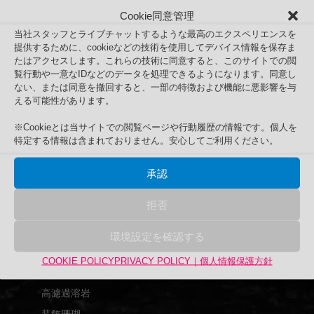
Cookie同意管理
当社スタッフとライブチャットするような最高のエクスペリエンスを
提供するために、cookieなどの技術を使用してデバイス情報を保存ま
たはアクセスします。これらの技術に同意すると、このサイトでの閲
覧行動や一意なIDなどのデータを処理できるようになります。同意し
端材工房
ない、または同意を撤回すると、一部の特徴および機能に悪影響を与
Search
える可能性があります。
検
検索
索
※Cookieとは当サイトでの閲覧ページや行動履歴の情報です。個人を
特定する情報は含まれておりません。安心してご利用ください。
対
商品カテゴリー
象:
アップサイクル品
承認
UPCYCLE
拒否
UPEX
バーズアイ水槽
環境設定を確認する
アクリル水槽
COOKIE POLICY
PRIVACY POLICY｜個人情報保護方針
グランクリエイト
高濾過溶岩