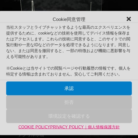
Cookie同意管理
当社スタッフとライブチャットするような最高のエクスペリエンスを
提供するために、cookieなどの技術を使用してデバイス情報を保存ま
たはアクセスします。これらの技術に同意すると、このサイトでの閲
覧行動や一意なIDなどのデータを処理できるようになります。同意し
ない、または同意を撤回すると、一部の特徴および機能に悪影響を与
端材工房 卓上仕切り 横・縦置き・吊り兼用 110x68cm
える可能性があります。
透明 クランプ式
Search
※Cookieとは当サイトでの閲覧ページや行動履歴の情報です。個人を
検
検索
特定する情報は含まれておりません。安心してご利用ください。
索
対
承認
商品カテゴリー
象:
アップサイクル品
拒否
UPCYCLE
環境設定を確認する
UPEX
バーズアイ水槽
COOKIE POLICY
PRIVACY POLICY｜個人情報保護方針
アクリル水槽