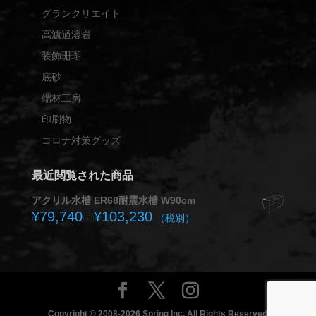
グランクリエイト
高濾過溶岩
装飾珊瑚
底砂
端材工房
印刷物
コロナ対策グッズ
最近閲覧された商品
アクリル水槽 ER68耐震水槽 W90cm
¥
79,740
¥
103,230
価
–
（税別）
格
帯:
¥79,740
–
¥103,230
Copyright © 2008-2026 Spring Inc. All Rights Reserved