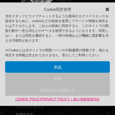
Cookie同意管理
当社スタッフとライブチャットするような最高のエクスペリエンスを
提供するために、cookieなどの技術を使用してデバイス情報を保存ま
たはアクセスします。これらの技術に同意すると、このサイトでの閲
覧行動や一意なIDなどのデータを処理できるようになります。同意し
端材工房 クリアドミノ 48個セット
ない、または同意を撤回すると、一部の特徴および機能に悪影響を与
Search
える可能性があります。
検
検索
※Cookieとは当サイトでの閲覧ページや行動履歴の情報です。個人を
索
特定する情報は含まれておりません。安心してご利用ください。
対
商品カテゴリー
象:
承認
アップサイクル品
UPCYCLE
拒否
UPEX
環境設定を確認する
バーズアイ水槽
アクリル水槽
COOKIE POLICY
PRIVACY POLICY｜個人情報保護方針
グランクリエイト
高濾過溶岩