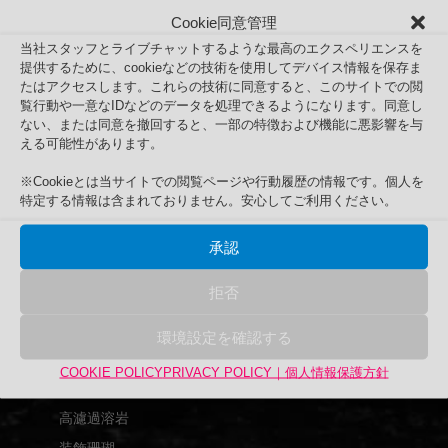
Cookie同意管理
当社スタッフとライブチャットするような最高のエクスペリエンスを
提供するために、cookieなどの技術を使用してデバイス情報を保存ま
たはアクセスします。これらの技術に同意すると、このサイトでの閲
覧行動や一意なIDなどのデータを処理できるようになります。同意し
ER68耐震水槽
ない、または同意を撤回すると、一部の特徴および機能に悪影響を与
Search
える可能性があります。
検
検索
索
※Cookieとは当サイトでの閲覧ページや行動履歴の情報です。個人を
特定する情報は含まれておりません。安心してご利用ください。
対
商品カテゴリー
象:
アップサイクル品
承認
UPCYCLE
拒否
UPEX
バーズアイ水槽
環境設定を確認する
アクリル水槽
COOKIE POLICY
PRIVACY POLICY｜個人情報保護方針
グランクリエイト
高濾過溶岩