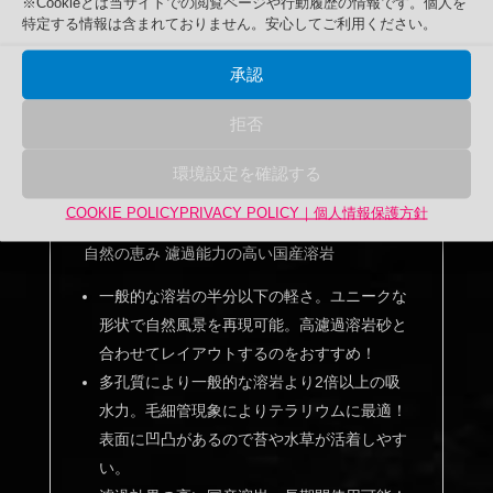
※Cookieとは当サイトでの閲覧ページや行動履歴の情報です。個人を
特定する情報は含まれておりません。安心してご利用ください。
承認
説明
追加情報
拒否
レビュー (0)
環境設定を確認する
COOKIE POLICY
PRIVACY POLICY｜個人情報保護方針
説明
自然の恵み 濾過能力の高い国産溶岩
一般的な溶岩の半分以下の軽さ。ユニークな
形状で自然風景を再現可能。高濾過溶岩砂と
合わせてレイアウトするのをおすすめ！
多孔質により一般的な溶岩より2倍以上の吸
水力。毛細管現象によりテラリウムに最適！
表面に凹凸があるので苔や水草が活着しやす
い。