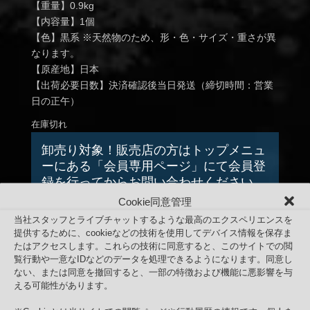
【重量】0.9kg
【内容量】1個
【色】黒系 ※天然物のため、形・色・サイズ・重さが異
なります。
【原産地】日本
【出荷必要日数】決済確認後当日発送（締切時間：営業
日の正午）
在庫切れ
卸売り対象！販売店の方はトップメニュ
ーにある「会員専用ページ」にて会員登
録を行ってからお問い合わせください。
Cookie同意管理
当社スタッフとライブチャットするような最高のエクスペリエンスを
提供するために、cookieなどの技術を使用してデバイス情報を保存ま
たはアクセスします。これらの技術に同意すると、このサイトでの閲
日本円 (¥) - JPY
覧行動や一意なIDなどのデータを処理できるようになります。同意し
ない、または同意を撤回すると、一部の特徴および機能に悪影響を与
商品コード:
KRK-LVA-210403
カテゴリー:
高濾過溶岩
タ
える可能性があります。
グ:
レイアウト用品
,
国産溶岩
,
溶岩石
,
高濾過溶岩