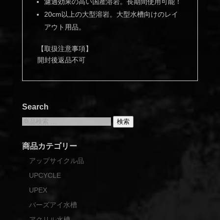
濾過効果の高い国産溶岩。長期間使用可能！
20cm以上の大型溶岩。大型水槽向けのレイ
アウト用品。
【取扱注意事項】
開封後返品不可
Search
検
検索
索
対
商品カテゴリー
象:
アップサイクル品
UPCYCLE
UPEX
バーズアイ水槽
アクリル水槽