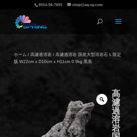
0554-56-7855
shop@aq-sp.com
ホーム
/
高濾過溶岩
/ 高濾過溶岩 国産大型溶岩石 L 限定
版 W22cm x D10cm x H11cm 0.9kg 黒系
高
濾
過
溶
岩
国