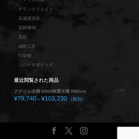
グランクリエイト
高濾過溶岩
装飾珊瑚
底砂
端材工房
印刷物
コロナ対策グッズ
最近閲覧された商品
アクリル水槽 ER68耐震水槽 W90cm
¥
79,740
¥
103,230
価
–
（税別）
格
帯:
¥79,740
–
¥103,230