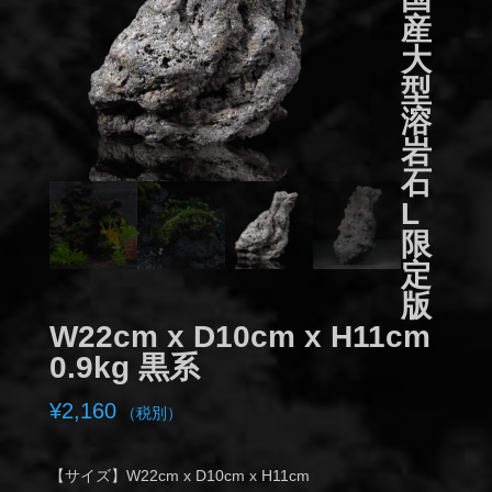
産
大
型
溶
岩
石
L
限
定
版
W22cm x D10cm x H11cm
0.9kg 黒系
¥
2,160
（税別）
【サイズ】W22cm x D10cm x H11cm