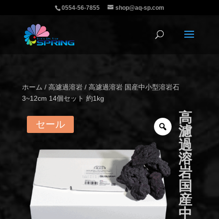
0554-56-7855
shop@aq-sp.com
ホーム
/
高濾過溶岩
/ 高濾過溶岩 国産中小型溶岩石
3~12cm 14個セット 約1kg
高
セール
濾
過
溶
岩
国
産
中