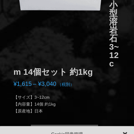
小
型
溶
岩
石
3~
12
c
m 14個セット 約1kg
価
¥
1,615
–
¥
3,040
（税別）
格
帯:
【サイズ】3~12cm
¥1,615
【内容量】14個 約1kg
–
【原産地】日本
¥3,040
色
クリア