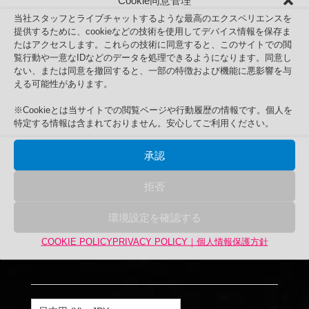
Cookie同意管理
当社スタッフとライブチャットするような最高のエクスペリエンスを
提供するために、cookieなどの技術を使用してデバイス情報を保存ま
【色】黒系
たはアクセスします。これらの技術に同意すると、このサイトでの閲
【JANコード】4571373503543
覧行動や一意なIDなどのデータを処理できるようになります。同意し
【出荷必要日数】決済確認後当日発送（締切時間：営業
ない、または同意を撤回すると、一部の特徴および機能に悪影響を与
える可能性があります。
日の正午）
¥
2,500
¥
2,375
元
現
※Cookieとは当サイトでの閲覧ページや行動履歴の情報です。個人を
（税別）
特定する情報は含まれておりません。安心してご利用ください。
の
在
残り在庫5個
価
の
高
お買い物カゴに追加
承認
格
価
濾
は
格
過
拒否
¥2,500
は
溶
で
¥2,375
岩
卸売り対象！販売店の方はトップメニュ
環境設定を確認する
し
で
国
ーにある「会員専用ページ」にて会員登
た。
す。
産
録を行ってからお問い合わせください。
COOKIE POLICY
PRIVACY POLICY｜個人情報保護方針
中
小
型
溶