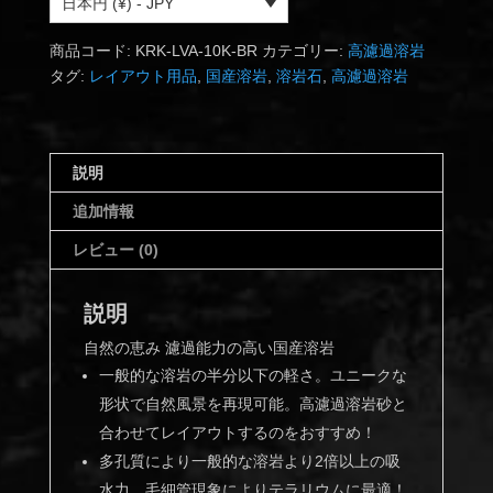
日本円 (¥) - JPY
岩
石
商品コード:
KRK-LVA-10K-BR
カテゴリー:
高濾過溶岩
3~12cm
タグ:
レイアウト用品
,
国産溶岩
,
溶岩石
,
高濾過溶岩
14
個
セ
ッ
説明
ト
追加情報
約
1kg
レビュー (0)
個
説明
自然の恵み 濾過能力の高い国産溶岩
一般的な溶岩の半分以下の軽さ。ユニークな
形状で自然風景を再現可能。高濾過溶岩砂と
合わせてレイアウトするのをおすすめ！
多孔質により一般的な溶岩より2倍以上の吸
水力。毛細管現象によりテラリウムに最適！