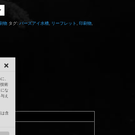
刷物
タグ:
バーズアイ水槽
,
リーフレット
,
印刷物
,
めに、
の技術
うにな
を与え
報は含