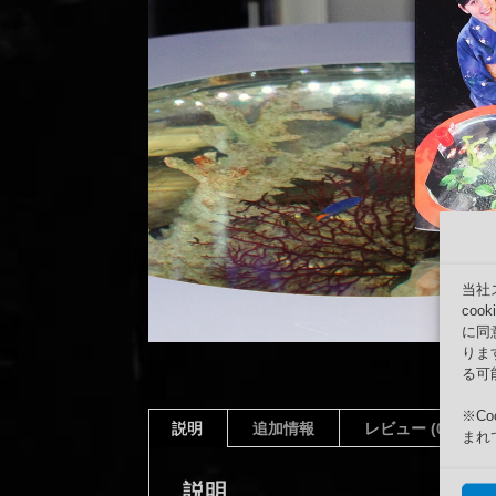
当社
co
に同
りま
る可
※C
説明
追加情報
レビュー (0)
まれ
説明