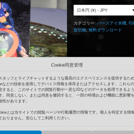
日本円 (¥) - JPY
カテゴリー:
バーズアイ水槽
,
印
宣伝物
,
無料ダウンロード
Cookie同意管理
スタッフとライブチャットするような最高のエクスペリエンスを提供するた
okieなどの技術を使用してデバイス情報を保存またはアクセスします。これら
意すると、このサイトでの閲覧行動や一意なIDなどのデータを処理できるよ
す。同意しない、または同意を撤回すると、一部の特徴および機能に悪影響
能性があります。
ookieとは当サイトでの閲覧ページや行動履歴の情報です。個人を特定する情
ておりません。安心してご利用ください。