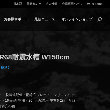
日本語
開発室の声
求人情報
会員専用ページ
0 Items
お客様サポート
最新ニュース
オンラインショップ
68耐震水槽 W150cm
価
（税別）
格
:
138,510
301,770
ト、脱着式配管・配線穴プレート、シリコンキャ
・16mm配管用・20mm配管用 左右各2個、配線
給餌穴の蓋