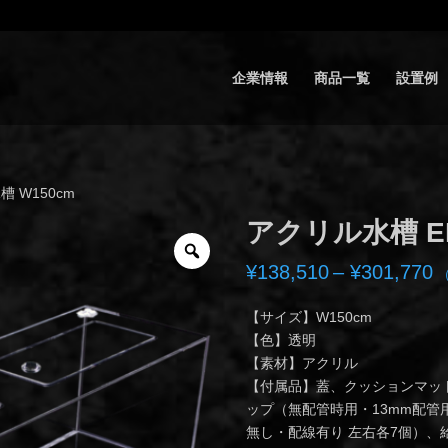
企業情報
商品一覧
設置例
槽 W150cm
アクリル水槽 ER
¥
138,510
–
¥
301,770
帯
【サイズ】W150cm
¥
【色】透明
–
【素材】アクリル
¥
【付属品】蓋、クッションマッ
ップ（無配管時用・13mm配管用
無し・配線有り 左右各7個）、