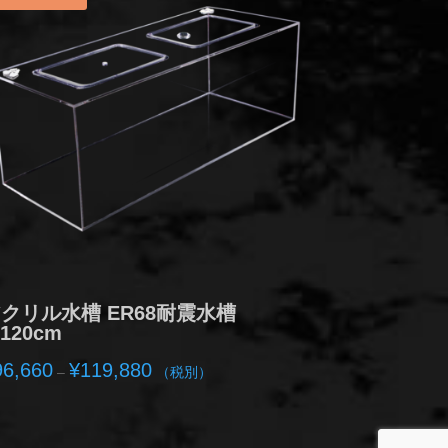
クリル水槽 ER68耐震水槽
120cm
価
96,660
¥
119,880
–
（税別）
格
帯:
¥96,660