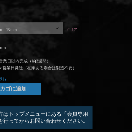
クリア
0mm
営業日以内完成（約3週間）
々営業日発送（在庫ある場合は製造不要）
別）
カゴに追加
方はトップメニューにある「会員専用
,510
を行ってからお問い合わせください。