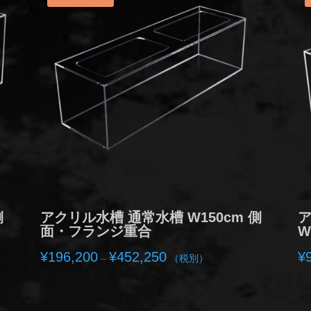
側
アクリル水槽 通常水槽 W150cm 側
ア
面・フランジ重合
W
価
¥
196,200
¥
452,250
¥
–
（税別）
格
帯:
¥196,200