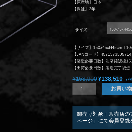
【原産地】日本
【保証】2年
サイズ
【サイズ】150x45xH45cm T1
【JANコード】4571373505714
【製造必要日数】決済確認後15
【出荷必要日数】製造完了後翌
¥
153,900
¥
138,510
元
現
（税
の
在
ア
お買い物
価
の
ク
格
価
リ
は
格
ル
¥153,900
は
水
卸売り対象！販売店の
で
¥138
槽
ページ」にて会員登録
し
で
ER68