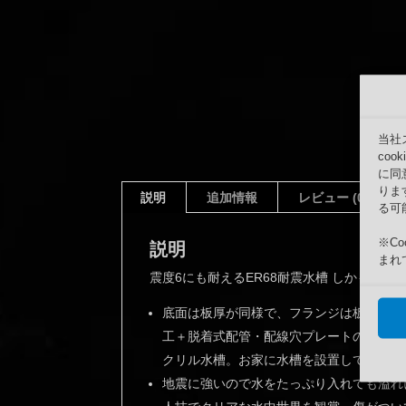
当社
co
に同
りま
説明
追加情報
レビュー (0)
る可
※C
説明
まれ
震度6にも耐えるER68耐震水槽 しかも蓋
底面は板厚が同様で、フランジは板厚15
工＋脱着式配管・配線穴プレートのロック
クリル水槽。お家に水槽を設置しても安全
地震に強いので水をたっぷり入れても溢れ