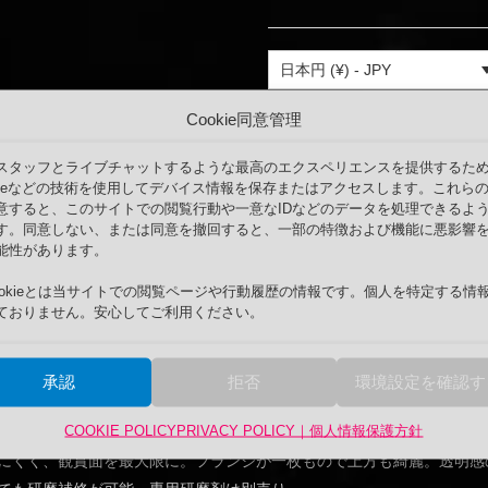
た。
す。
耐
震
水
日本円 (¥) - JPY
槽
W150cm
商品コード:
TNK150045045JE
Cookie同意管理
個
水槽
,
大型水槽
,
耐震水槽
,
規格
スタッフとライブチャットするような最高のエクスペリエンスを提供するた
okieなどの技術を使用してデバイス情報を保存またはアクセスします。これら
意すると、このサイトでの閲覧行動や一意なIDなどのデータを処理できるよ
す。同意しない、または同意を撤回すると、一部の特徴および機能に悪影響
能性があります。
ookieとは当サイトでの閲覧ページや行動履歴の情報です。個人を特定する情
ておりません。安心してご利用ください。
・通用穴付き！特許出願済。
mmで継ぎ目の無い一枚もの。各サイズの配管・配線も適用する穴プレー
承認
拒否
環境設定を確認す
機能＋シリコンキャップによりER68耐震規格内。特許出願済み。水族
COOKIE POLICY
PRIVACY POLICY｜個人情報保護方針
・安心。
にくく、観賞面を最大限に。フランジが一枚もので上方も綺麗。透明感