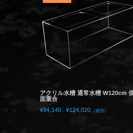
アクリル水槽 通常水槽 W120cm 
面重合
価
¥
94,140
¥
124,020
–
（税別）
格
帯:
¥94,140