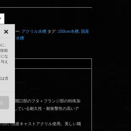
カテゴリー:
アクリル水槽
タグ:
150cm水槽
,
国産
水槽
,
通常水槽
めに、
の技術
うにな
を与え
報は含
ト付き。開口部のフタ＋フランジ部の特殊加
る
館も利用している耐久性・耐衝撃性の高いア
の高い国産キャストアクリル使用。美しい職