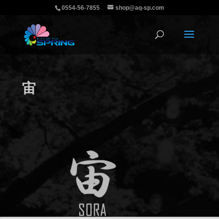
0554-56-7855
shop@aq-sp.com
宙