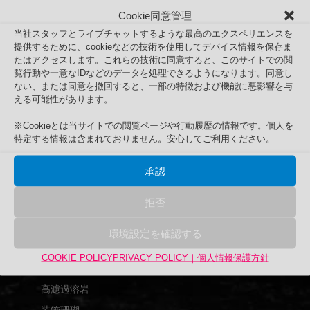
Cookie同意管理
当社スタッフとライブチャットするような最高のエクスペリエンスを
提供するために、cookieなどの技術を使用してデバイス情報を保存ま
たはアクセスします。これらの技術に同意すると、このサイトでの閲
覧行動や一意なIDなどのデータを処理できるようになります。同意し
宙
ない、または同意を撤回すると、一部の特徴および機能に悪影響を与
Search
える可能性があります。
検
検索
索
※Cookieとは当サイトでの閲覧ページや行動履歴の情報です。個人を
特定する情報は含まれておりません。安心してご利用ください。
対
商品カテゴリー
象:
アップサイクル品
承認
UPCYCLE
拒否
UPEX
バーズアイ水槽
環境設定を確認する
アクリル水槽
COOKIE POLICY
PRIVACY POLICY｜個人情報保護方針
グランクリエイト
高濾過溶岩