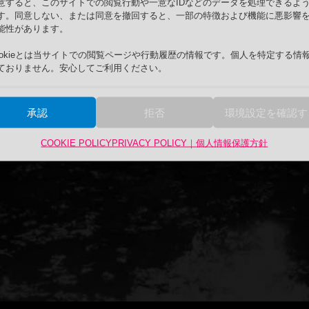
意すると、このサイトでの閲覧行動や一意なIDなどのデータを処理できるよ
す。同意しない、または同意を撤回すると、一部の特徴および機能に悪影響
能性があります。
ookieとは当サイトでの閲覧ページや行動履歴の情報です。個人を特定する情
ておりません。安心してご利用ください。
承認
拒否
環境設定を確認す
COOKIE POLICY
PRIVACY POLICY｜個人情報保護方針