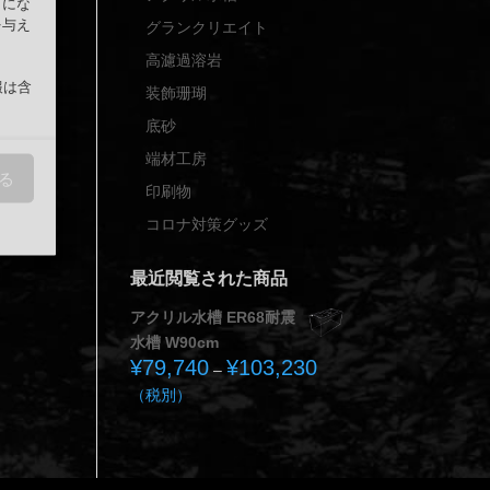
うにな
を与え
グランクリエイト
高濾過溶岩
報は含
装飾珊瑚
底砂
端材工房
る
印刷物
コロナ対策グッズ
最近閲覧された商品
アクリル水槽 ER68耐震
水槽 W90cm
¥
79,740
¥
103,230
価
–
格
（税別）
帯:
¥79,740
–