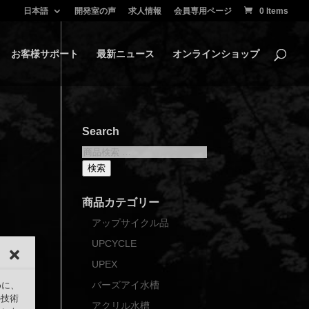
日本語
開発室の声
求人情報
会員専用ページ
0 Items
お客様サポート
最新ニュース
オンラインショップ
Search
検
索
検索
対
象:
商品カテゴリー
アップサイクル品
UPCYCLE
UPEX
バーズアイ水槽
めに、
の技術
アクリル水槽