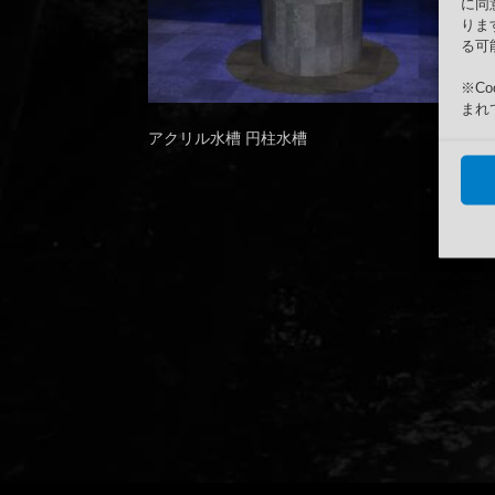
に同
りま
る可
※C
まれ
アクリル水槽 円柱水槽