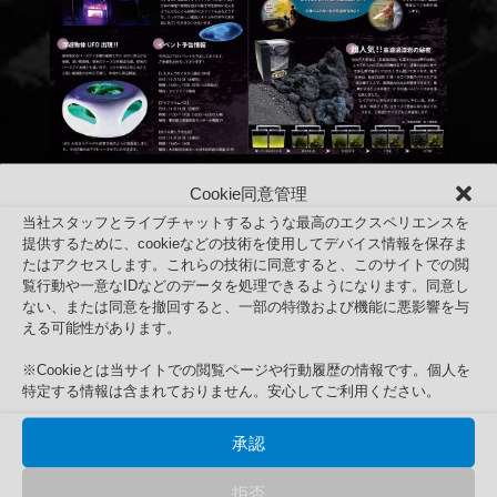
Cookie同意管理
当社スタッフとライブチャットするような最高のエクスペリエンスを
提供するために、cookieなどの技術を使用してデバイス情報を保存ま
たはアクセスします。これらの技術に同意すると、このサイトでの閲
覧行動や一意なIDなどのデータを処理できるようになります。同意し
ない、または同意を撤回すると、一部の特徴および機能に悪影響を与
える可能性があります。
※Cookieとは当サイトでの閲覧ページや行動履歴の情報です。個人を
特定する情報は含まれておりません。安心してご利用ください。
承認
SPRING NEWS 2018年10月分
Search
拒否