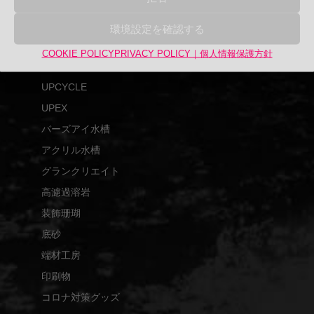
検
検索
索
環境設定を確認する
対
商品カテゴリー
COOKIE POLICY
PRIVACY POLICY｜個人情報保護方針
象:
アップサイクル品
UPCYCLE
UPEX
バーズアイ水槽
アクリル水槽
グランクリエイト
高濾過溶岩
装飾珊瑚
底砂
端材工房
印刷物
コロナ対策グッズ