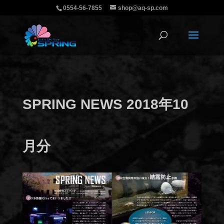
0554-56-7855
shop@aq-sp.com
SPRING NEWS 2018年10
月分