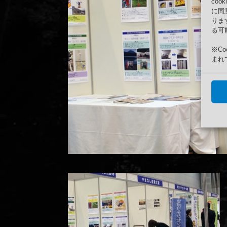
co
に同
りま
る可
※C
まれ