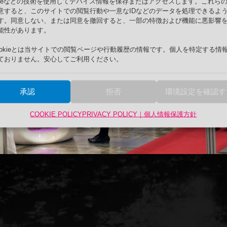
okieなどの技術を使用してデバイス情報を保存またはアクセスします。これら
意すると、このサイトでの閲覧行動や一意なIDなどのデータを処理できるよ
す。同意しない、または同意を撤回すると、一部の特徴および機能に悪影響
能性があります。
ookieとは当サイトでの閲覧ページや行動履歴の情報です。個人を特定する情
ておりません。安心してご利用ください。
承認
拒否
環境設定を確認す
COOKIE POLICY
PRIVACY POLICY｜個人情報保護方針