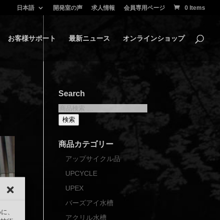
日本語
開発室の声
求人情報
会員専用ページ
0 Items
お客様サポート
最新ニュース
オンラインショップ
Search
検
索
検索
対
象:
商品カテゴリー
アップサイクル品
UPCYCLE
UPEX
バーズアイ水槽
めに、
アクリル水槽