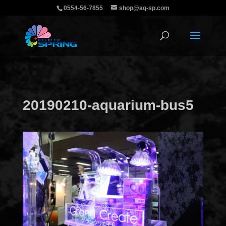
0554-56-7855
shop@aq-sp.com
20190210-aquarium-bus5