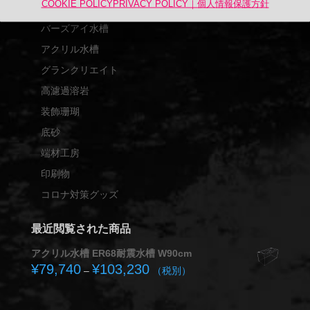
COOKIE POLICY
PRIVACY POLICY｜個人情報保護方針
UPEX
バーズアイ水槽
アクリル水槽
グランクリエイト
高濾過溶岩
装飾珊瑚
底砂
端材工房
印刷物
コロナ対策グッズ
最近閲覧された商品
アクリル水槽 ER68耐震水槽 W90cm
¥
79,740
¥
103,230
価
–
（税別）
格
帯: