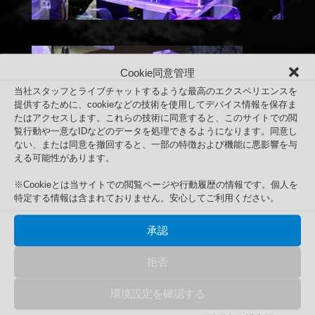
Cookie同意管理
当社スタッフとライブチャットするような最高のエクスペリエンスを
提供するために、cookieなどの技術を使用してデバイス情報を保存ま
たはアクセスします。これらの技術に同意すると、このサイトでの閲
覧行動や一意なIDなどのデータを処理できるようになります。同意し
ない、または同意を撤回すると、一部の特徴および機能に悪影響を与
える可能性があります。
※Cookieとは当サイトでの閲覧ページや行動履歴の情報です。個人を
2019年2月10日 アクアリウムバス
特定する情報は含まれておりません。安心してご利用ください。
Search
検
検索
承認
索
対
商品カテゴリー
拒否
象:
アップサイクル品
環境設定を確認する
UPCYCLE