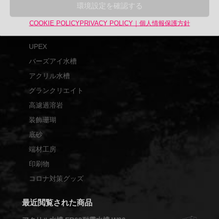
対
商品カテゴリー
環境設定を確認する
象:
アップサイクル品
COOKIE POLICY
PRIVACY POLICY｜個人情報保護方針
UPCYCLE
UPEX
バーズアイ水槽
アクリル水槽
グランクリエイト
高濾過溶岩
装飾珊瑚
底砂
端材工房
印刷物
コロナ対策グッズ
最近閲覧された商品