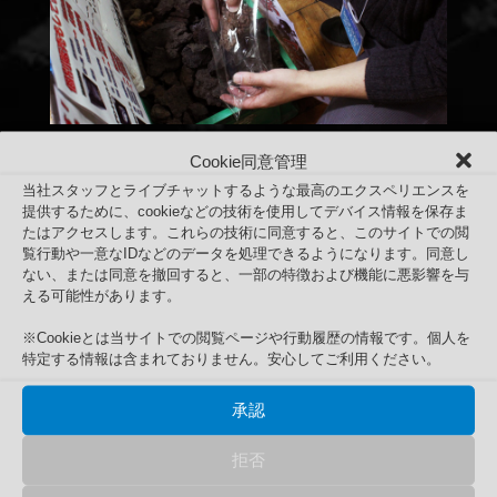
Cookie同意管理
当社スタッフとライブチャットするような最高のエクスペリエンスを
提供するために、cookieなどの技術を使用してデバイス情報を保存ま
たはアクセスします。これらの技術に同意すると、このサイトでの閲
覧行動や一意なIDなどのデータを処理できるようになります。同意し
ない、または同意を撤回すると、一部の特徴および機能に悪影響を与
える可能性があります。
※Cookieとは当サイトでの閲覧ページや行動履歴の情報です。個人を
特定する情報は含まれておりません。安心してご利用ください。
2019年2月10日 アクアリウムバス
承認
Search
検
検索
拒否
索