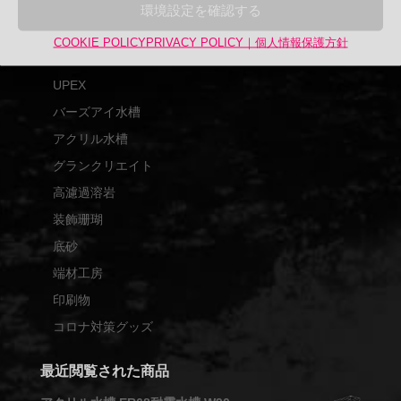
対
商品カテゴリー
環境設定を確認する
象:
アップサイクル品
COOKIE POLICY
PRIVACY POLICY｜個人情報保護方針
UPCYCLE
UPEX
バーズアイ水槽
アクリル水槽
グランクリエイト
高濾過溶岩
装飾珊瑚
底砂
端材工房
印刷物
コロナ対策グッズ
最近閲覧された商品