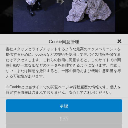
Cookie同意管理
当社スタッフとライブチャットするような最高のエクスペリエンスを
提供するために、cookieなどの技術を使用してデバイス情報を保存ま
たはアクセスします。これらの技術に同意すると、このサイトでの閲
覧行動や一意なIDなどのデータを処理できるようになります。同意し
ない、または同意を撤回すると、一部の特徴および機能に悪影響を与
える可能性があります。
※Cookieとは当サイトでの閲覧ページや行動履歴の情報です。個人を
特定する情報は含まれておりません。安心してご利用ください。
「岩組体操」ロックベース 3枚セット 使用例
承認
Search
検
検索
拒否
索