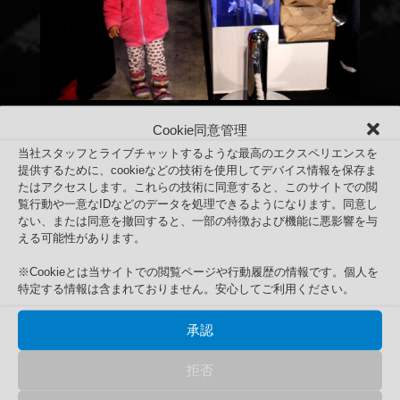
Cookie同意管理
当社スタッフとライブチャットするような最高のエクスペリエンスを
提供するために、cookieなどの技術を使用してデバイス情報を保存ま
たはアクセスします。これらの技術に同意すると、このサイトでの閲
覧行動や一意なIDなどのデータを処理できるようになります。同意し
ない、または同意を撤回すると、一部の特徴および機能に悪影響を与
える可能性があります。
※Cookieとは当サイトでの閲覧ページや行動履歴の情報です。個人を
特定する情報は含まれておりません。安心してご利用ください。
2017年1月13日~15日東京オートサロン2017
承認
Search
検
検索
拒否
索