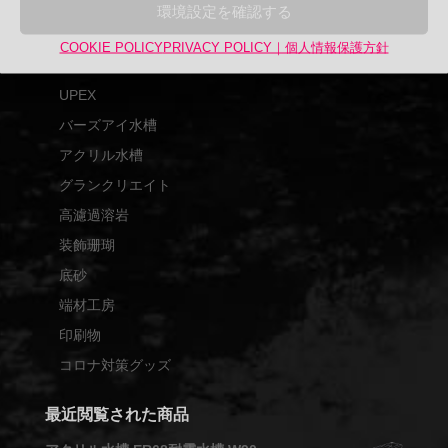
対
商品カテゴリー
環境設定を確認する
象:
アップサイクル品
COOKIE POLICY
PRIVACY POLICY｜個人情報保護方針
UPCYCLE
UPEX
バーズアイ水槽
アクリル水槽
グランクリエイト
高濾過溶岩
装飾珊瑚
底砂
端材工房
印刷物
コロナ対策グッズ
最近閲覧された商品