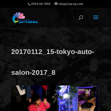
0554-56-7855
shop@aq-sp.com
20170112_15-tokyo-auto-
salon-2017_8