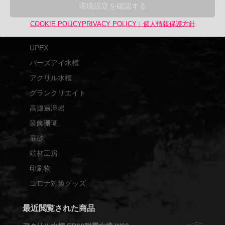
対
商品カテゴリー
環境設定を確認する
象:
アップサイクル品
COOKIE POLICY
PRIVACY POLICY｜個人情報保護方針
UPCYCLE
UPEX
バーズアイ水槽
アクリル水槽
グランクリエイト
高濾過溶岩
装飾珊瑚
底砂
端材工房
印刷物
コロナ対策グッズ
最近閲覧された商品