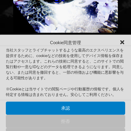
Cookie同意管理
当社スタッフとライブチャットするような最高のエクスペリエンスを
提供するために、cookieなどの技術を使用してデバイス情報を保存ま
たはアクセスします。これらの技術に同意すると、このサイトでの閲
覧行動や一意なIDなどのデータを処理できるようになります。同意し
ない、または同意を撤回すると、一部の特徴および機能に悪影響を与
える可能性があります。
※Cookieとは当サイトでの閲覧ページや行動履歴の情報です。個人を
特定する情報は含まれておりません。安心してご利用ください。
2017年1月13日~15日東京オートサロン2017
承認
Search
検
検索
拒否
索