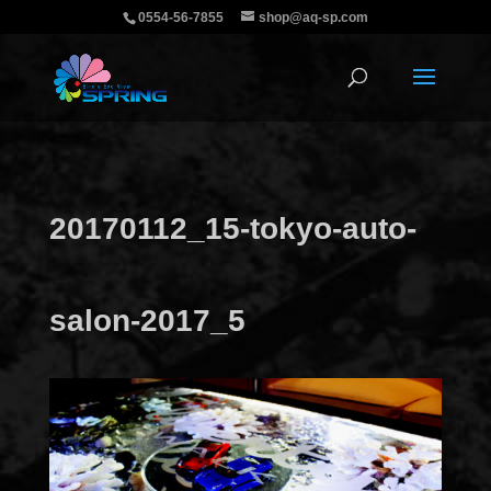
0554-56-7855
shop@aq-sp.com
20170112_15-tokyo-auto-
salon-2017_5