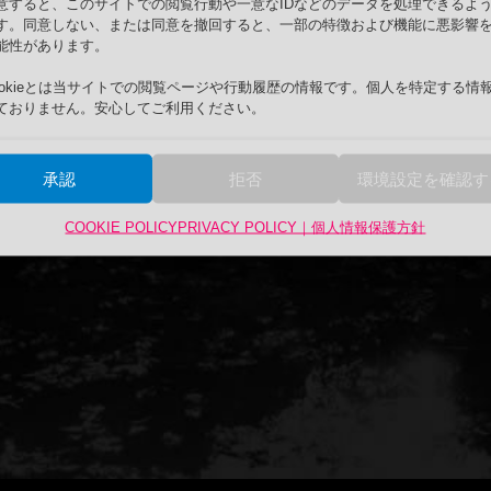
意すると、このサイトでの閲覧行動や一意なIDなどのデータを処理できるよ
す。同意しない、または同意を撤回すると、一部の特徴および機能に悪影響
能性があります。
ookieとは当サイトでの閲覧ページや行動履歴の情報です。個人を特定する情
ておりません。安心してご利用ください。
承認
拒否
環境設定を確認す
COOKIE POLICY
PRIVACY POLICY｜個人情報保護方針