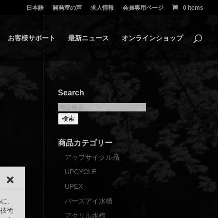
日本語
開発室の声
求人情報
会員専用ページ
0 Items
お客様サポート
最新ニュース
オンラインショップ
Search
検
索
検索
対
象:
商品カテゴリー
アップサイクル品
UPCYCLE
UPEX
バーズアイ水槽
めに、
の技術
アクリル水槽