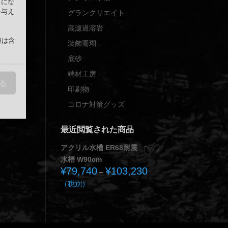
うにな
を与え
グランクリエイト
高濾過溶岩
報は含
装飾珊瑚
底砂
端材工房
る
印刷物
コロナ対策グッズ
最近閲覧された商品
アクリル水槽 ER68耐震
水槽 W90cm
¥
79,740
¥
103,230
価
–
格
（税別）
帯:
¥79,740
–