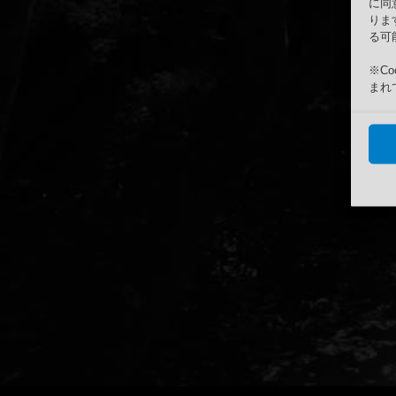
に同
りま
る可
※C
まれ