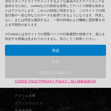
当社スタッフとライブチャットするような最高のエクスペリエンスを
提供するために、cookieなどの技術を使用してデバイス情報を保存ま
たはアクセスします。これらの技術に同意すると、このサイトでの閲
覧行動や一意なIDなどのデータを処理できるようになります。同意し
ない、または同意を撤回すると、一部の特徴および機能に悪影響を与
える可能性があります。
SNOWBIRD 他人に頼まない
※Cookieとは当サイトでの閲覧ページや行動履歴の情報です。個人を
Search
特定する情報は含まれておりません。安心してご利用ください。
検
検索
承認
索
対
商品カテゴリー
拒否
象:
アップサイクル品
環境設定を確認する
UPCYCLE
UPEX
COOKIE POLICY
PRIVACY POLICY｜個人情報保護方針
バーズアイ水槽
アクリル水槽
グランクリエイト
高濾過溶岩