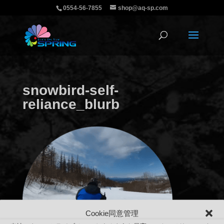
0554-56-7855
shop@aq-sp.com
snowbird-self-
reliance_blurb
Cookie同意管理